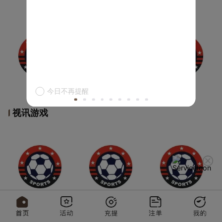
今日不再提醒
视讯游戏